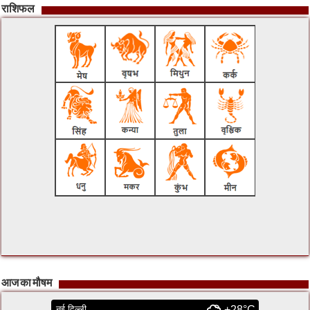
राशिफल
आज का मौषम
नई दिल्ली
+28°C