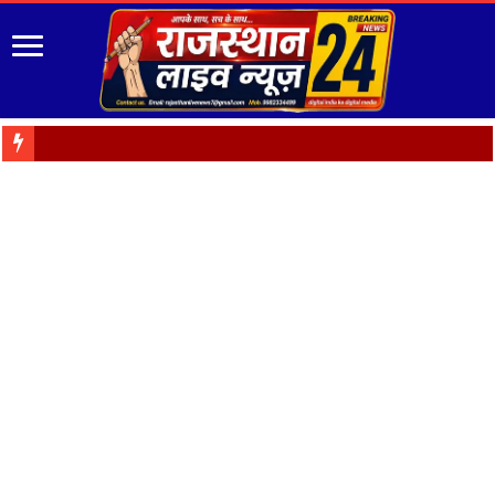
“रंग-बिरंगे फूल हैं