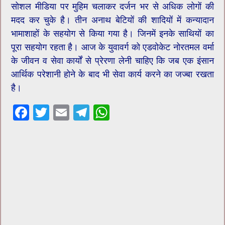
सोशल मीडिया पर मुहिम चलाकर दर्जन भर से अधिक लोगों की
मदद कर चुके है। तीन अनाथ बेटियों की शादियों में कन्यादान
भामाशाहों के सहयोग से किया गया है। जिनमें इनके साथियों का
पूरा सहयोग रहता है। आज के युवावर्ग को एडवोकेट नोरतमल वर्मा
के जीवन व सेवा कार्यों से प्रेरणा लेनी चाहिए कि जब एक इंसान
आर्थिक परेशानी होने के बाद भी सेवा कार्य करने का जज्बा रखता
है।
F
T
E
T
W
ac
wi
m
el
h
e
tt
ai
e
at
b
er
l
gr
sA
o
a
p
o
m
p
k