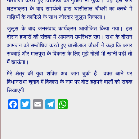
नारेबाजी करते हुए विधायक का पुतला भी फूंका। वही इस सारे
घटनाक्रम के बाद समर्थकों द्वारा घासीलाल चौधरी का कस्बे में
गाड़ियों के काफिले के साथ जोरदार जुलूस निकाला।
जुलूस के बाद जनसंवाद कार्यक्रम आयोजित किया गया। इस
दौरान हजारों की संख्या में आमजन उपस्थित रहा। सभा के दौरान
आमजन को सम्बोधित करते हुए घासीलाल चौधरी ने कहा कि अगर
सच्चाई और मालपुरा के विकास के लिए मुझे गोली भी खानी पड़ी तो
मैं खाऊंगा।
मेरे क्षेत्र की युवा शक्ति अब जाग चुकी हैं। वक्त आने पर
विधानसभा चुनाव में विकास के नाम पर वोट हड़पने वालों को सबक
सिखाएगी
F
T
E
T
W
ac
wi
m
el
h
e
tt
ai
e
at
b
er
l
gr
sA