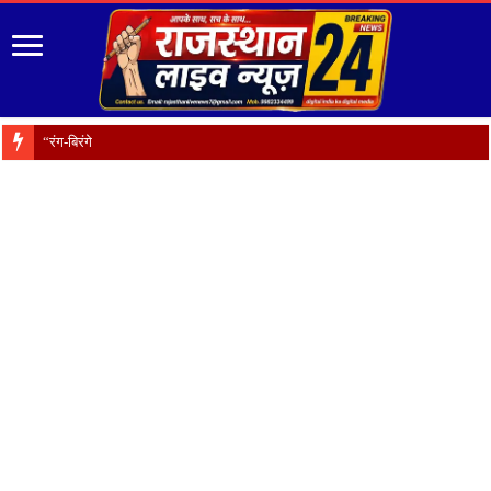
“रंग-बिरंगे फूल हैं प्रकृति