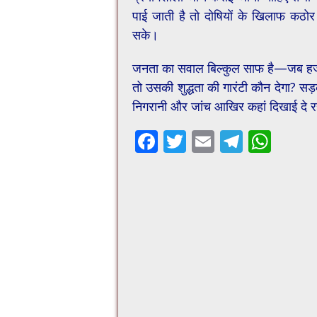
पाई जाती है तो दोषियों के खिलाफ कठो
सके।
जनता का सवाल बिल्कुल साफ है—जब हजारों
तो उसकी शुद्धता की गारंटी कौन देगा? सड़क
निगरानी और जांच आखिर कहां दिखाई दे रह
F
T
E
T
W
ac
wi
m
el
h
e
tt
ai
e
at
b
er
l
gr
sA
o
a
p
o
m
p
k