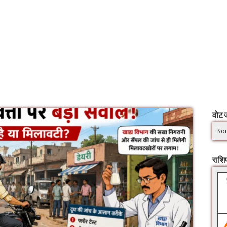
वोट ज
Sor
राश