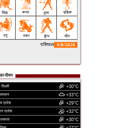
का मौषम
 दिल्ली
+30°C
जस्थान
+33°C
्य प्रदेश
+29°C
्तर प्रदेश
+32°C
ोलकाता
+30°C
डिशा
+27°C