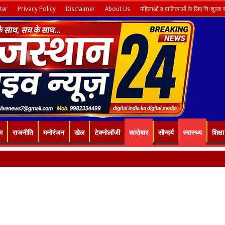
ter
Privacy Policy
Disclaimer
About Us
महिलाओं व बालिकाओं के लिए निःशुल्क ब्य
म
राजनीति
मनोरंजन
खेल
टेक्नोलॉजी
कारोबार
सौन्दर्य
स्वास्थ्य
शिक्षा