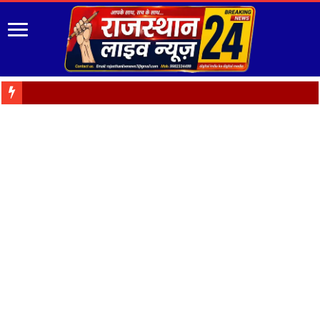
“रंग-बिरंगे फूल