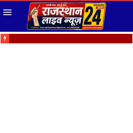
“रंग-बिरंगे फूल