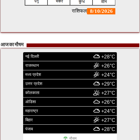
आज का मौषम
नई दिल्ली
+28°C
राजस्थान
+26°C
मध्य प्रदेश
+24°C
उत्तर प्रदेश
+29°C
कोलकाता
+27°C
ओडिशा
+26°C
महाराष्ट्र
+24°C
बिहार
+27°C
पंजाब
+28°C
मौसम