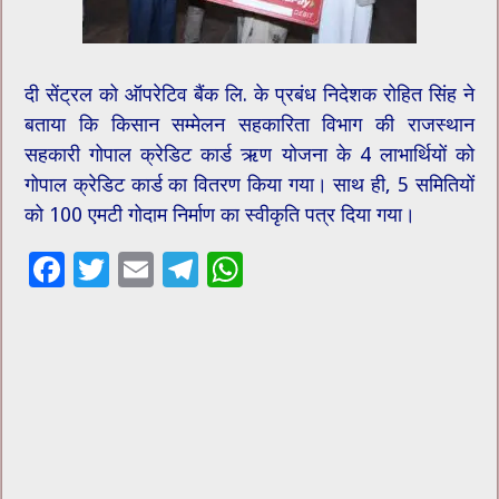
दी सेंट्रल को ऑपरेटिव बैंक लि. के प्रबंध निदेशक रोहित सिंह ने
बताया कि किसान सम्मेलन सहकारिता विभाग की राजस्थान
सहकारी गोपाल क्रेडिट कार्ड ऋण योजना के 4 लाभार्थियों को
गोपाल क्रेडिट कार्ड का वितरण किया गया। साथ ही, 5 समितियों
को 100 एमटी गोदाम निर्माण का स्वीकृति पत्र दिया गया।
F
T
E
T
W
ac
wi
m
el
h
e
tt
ai
e
at
b
er
l
gr
sA
o
a
p
o
m
p
k