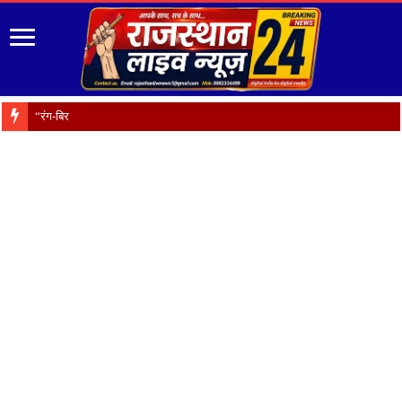
“रंग-बिरंगे फूल हैं प्रकृत