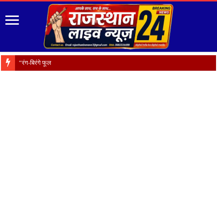
“रंग-बिरंगे फूल हैं प्रकृति का श्रृ