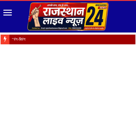
“रंग-बिरंगे फूल हैं प्रकृति