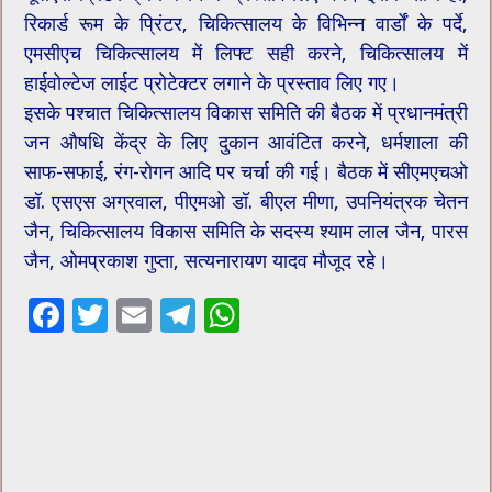
रिकार्ड रूम के प्रिंटर, चिकित्सालय के विभिन्न वार्डों के पर्दे,
एमसीएच चिकित्सालय में लिफ्ट सही करने, चिकित्सालय में
हाईवोल्टेज लाईट प्रोटेक्टर लगाने के प्रस्ताव लिए गए।
इसके पश्चात चिकित्सालय विकास समिति की बैठक में प्रधानमंत्री
जन औषधि केंद्र के लिए दुकान आवंटित करने, धर्मशाला की
साफ-सफाई, रंग-रोगन आदि पर चर्चा की गई। बैठक में सीएमएचओ
डॉ. एसएस अग्रवाल, पीएमओ डॉ. बीएल मीणा, उपनियंत्रक चेतन
जैन, चिकित्सालय विकास समिति के सदस्य श्याम लाल जैन, पारस
जैन, ओमप्रकाश गुप्ता, सत्यनारायण यादव मौजूद रहे।
F
T
E
T
W
ac
wi
m
el
h
e
tt
ai
e
at
b
er
l
gr
sA
o
a
p
o
m
p