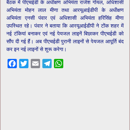
बैठक में पीएचईडी के अधीक्षण अभियंता राजेश गोयल, अधिशासी
अभियंता मोहन लाल मीणा तथा आरयूआईडीपी के अधीक्षण
अभियंता एनसी पंवार एवं अधिशासी अभियंता हरिसिंह मीणा
उपस्थित रहे। पंवार ने बताया कि आरयूआईडीपी ने टोंक शहर में
नई टंकियां बनाकर एवं नई पेयजल लाइनें बिछाकर पीएचईडी को
सौंप दी गई हैं। अब पीएचईडी पुरानी लाइनों से पेयजल आपूर्ति बंद
कर इन नई लाइनों से शुरू करेगा।
F
T
E
T
W
ac
wi
m
el
h
e
tt
ai
e
at
b
er
l
gr
sA
o
a
p
o
m
p
k