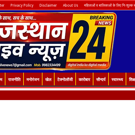
ter
Privacy Policy
Disclaimer
About Us
महिलाओं व बालिकाओं के लिए निःशुल्क ब्य
इम
राजनीति
मनोरंजन
खेल
टेक्नोलॉजी
कारोबार
सौन्दर्य
स्वास्थ्य
शिक्ष