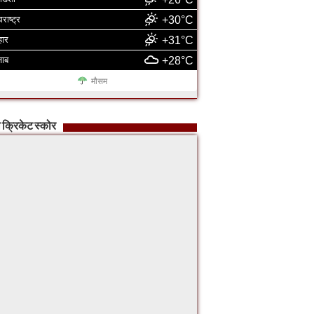
ाराष्ट्र
+30°C
हार
+31°C
जाब
+28°C
मौसम
 क्रिकेट स्कोर