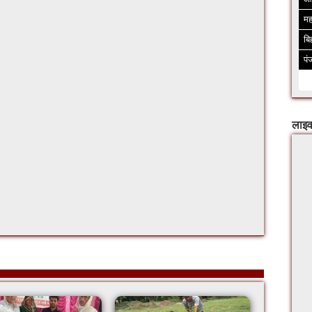
मह
बि
पं
लाइव