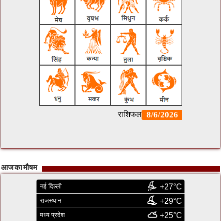
आज का मौषम
नई दिल्ली
+27°C
राजस्थान
+29°C
मध्य प्रदेश
+25°C