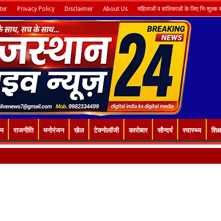
ter
Privacy Policy
Disclaimer
About Us
महिलाओं व बालिकाओं के लिए निःशुल्क ब्य
इम
राजनीति
मनोरंजन
खेल
टेक्नोलॉजी
कारोबार
सौन्दर्य
स्वास्थ्य
शिक्ष