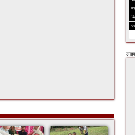
मह
बि
पं
लाइव