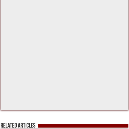
o
m
p
k
Related Articles