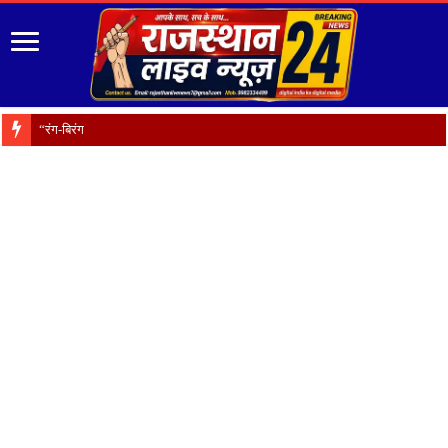
“रंग-बिरंगे फूल हैं प्रकृति