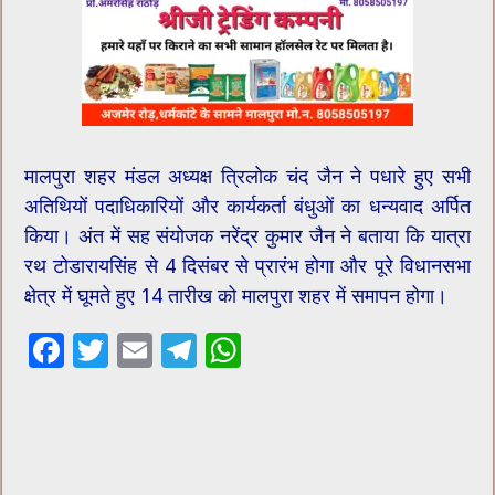
मालपुरा शहर मंडल अध्यक्ष त्रिलोक चंद जैन ने पधारे हुए सभी
अतिथियों पदाधिकारियों और कार्यकर्ता बंधुओं का धन्यवाद अर्पित
किया। अंत में सह संयोजक नरेंद्र कुमार जैन ने बताया कि यात्रा
रथ टोडारायसिंह से 4 दिसंबर से प्रारंभ होगा और पूरे विधानसभा
क्षेत्र में घूमते हुए 14 तारीख को मालपुरा शहर में समापन होगा।
F
T
E
T
W
ac
wi
m
el
h
e
tt
ai
e
at
b
er
l
gr
sA
o
a
p