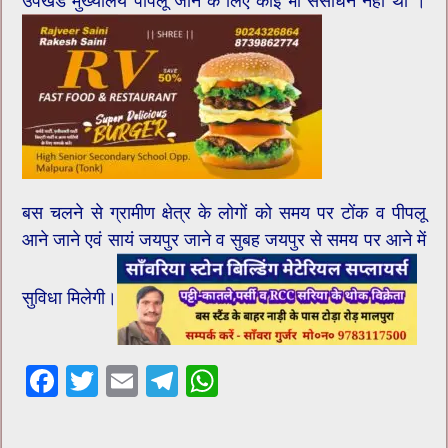
उपखंड मुख्यालय पीपलू जाने के लिए कोई भी संसाधन नहीं था ।
बस चलने से ग्रामीण क्षेत्र के लोगों को समय पर टोंक व पीपलू
आने जाने एवं सायं जयपुर जाने व सुबह जयपुर से समय पर आने में
सुविधा मिलेगी।
F
T
E
T
W
ac
wi
m
el
h
e
tt
ai
e
at