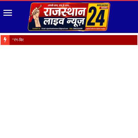
“रंग-बिरंगे फूल हैं प्रकृति