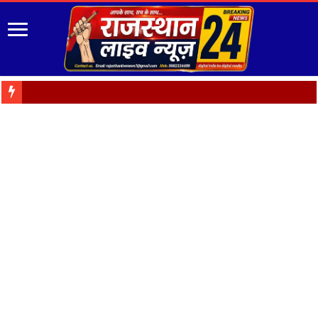
“रंग-बिरंगे फू