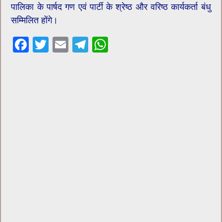
पालिका के पार्षद गण एवं पार्टी के श्रेष्ठ और वरिष्ठ कार्यकर्ता बंधु
सम्मिलित होंगे।
F
T
E
T
W
ac
wi
m
el
h
e
tt
ai
e
at
b
er
l
gr
sA
o
a
p
o
m
p
k