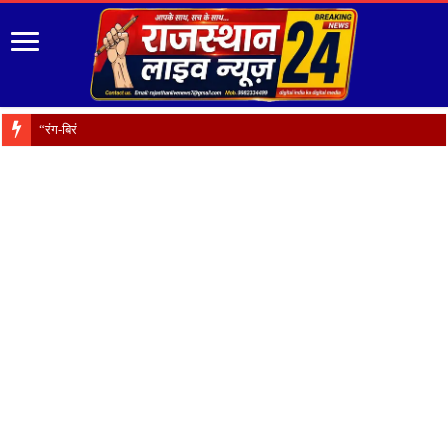
“रंग-बिरंगे फूल हैं प्रकृति क