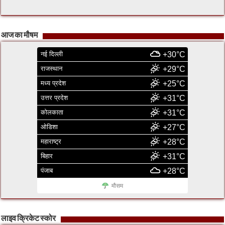
आज का मौषम
नई दिल्ली
+30°C
राजस्थान
+29°C
मध्य प्रदेश
+25°C
उत्तर प्रदेश
+31°C
कोलकाता
+31°C
ओडिशा
+27°C
महाराष्ट्र
+28°C
बिहार
+31°C
पंजाब
+28°C
मौसम
लाइव क्रिकेट स्कोर