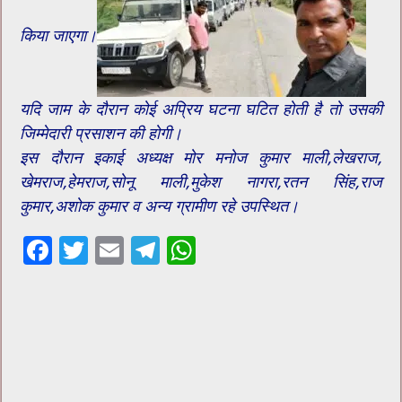
किया जाएगा।
यदि जाम के दौरान कोई अप्रिय घटना घटित होती है तो उसकी
जिम्मेदारी प्रसाशन की होगी।
इस दौरान इकाई अध्यक्ष मोर मनोज कुमार माली,लेखराज,
खेमराज,हेमराज,सोनू माली,मुकेश नागरा,रतन सिंह,राज
कुमार,अशोक कुमार व अन्य ग्रामीण रहे उपस्थित।
F
T
E
T
W
ac
wi
m
el
h
e
tt
ai
e
at
b
er
l
gr
sA
o
a
p
o
m
p