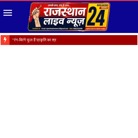
“रंग-बिरंगे फूल हैं प्रकृति का श्रृंगार, पौधारोपण से ही सु