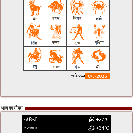
आज का मौषम
नई दिल्ली
+27°C
राजस्थान
+34°C