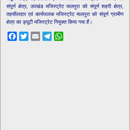
संपूर्ण क्षेत्र, उपखंड मजिस्ट्रेट मालपुरा को संपूर्ण शहरी क्षेत्र,
तहसीलदार एवं कार्यपालक मजिस्ट्रेट मालपुरा को संपूर्ण ग्रामीण
क्षेत्र का ड्यूटी मजिस्ट्रेट नियुक्त किया गया हैं।
F
T
E
T
W
ac
wi
m
el
h
e
tt
ai
e
at
b
er
l
gr
sA
o
a
p
o
m
p
k