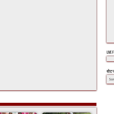
LIVE 
वोट ज
Sor