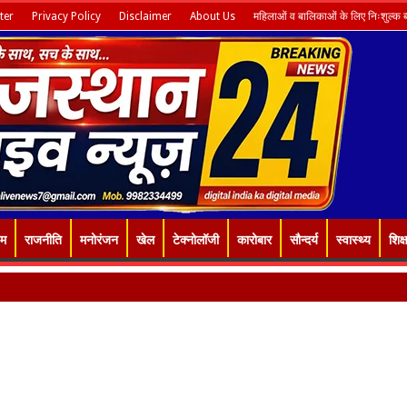
ter
Privacy Policy
Disclaimer
About Us
महिलाओं व बालिकाओं के लिए निःशुल्क ब्य
इम
राजनीति
मनोरंजन
खेल
टेक्नोलॉजी
कारोबार
सौन्दर्य
स्वास्थ्य
शिक्ष