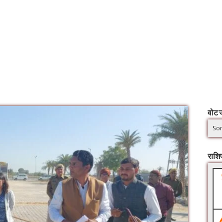
वोट ज
Sor
राश