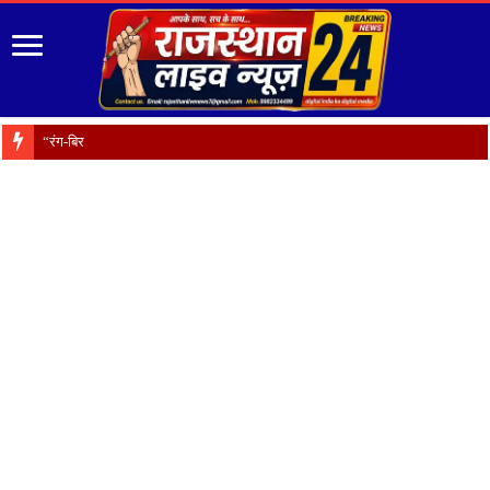
“रंग-बिरंगे फूल हैं प्रकृत