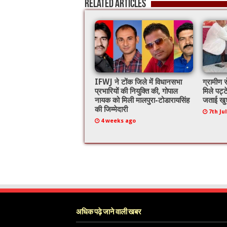
Related Articles
IFWJ ने टोंक जिले में विधानसभा
ग्रामीण स
प्रभारियों की नियुक्ति की, गोपाल
मिले पट्ट
नायक को मिली मालपुरा-टोडारायसिंह
जताई खु
की जिम्मेदारी
7th Ju
4 weeks ago
अधिक पढ़े जाने वाली खबर