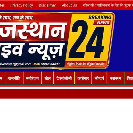
ter
Privacy Policy
Disclaimer
About Us
महिलाओं व बालिकाओं के लिए निःशुल्क ब्य
इम
राजनीति
मनोरंजन
खेल
टेक्नोलॉजी
कारोबार
सौन्दर्य
स्वास्थ्य
शिक्ष