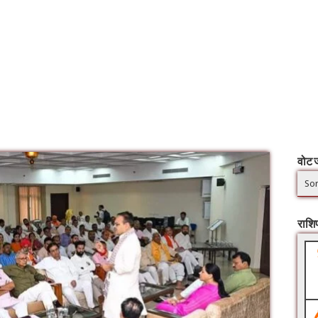
वोट ज
Sor
राश