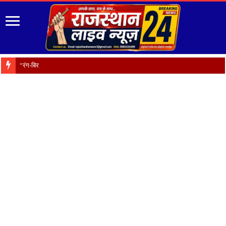
“रंग-बिरंगे फूल हैं प्रकृ