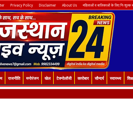
ter
Privacy Policy
Disclaimer
About Us
महिलाओं व बालिकाओं के लिए निःशुल्क ब्य
इम
राजनीति
मनोरंजन
खेल
टेक्नोलॉजी
कारोबार
सौन्दर्य
स्वास्थ्य
शिक्ष