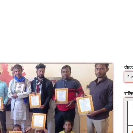
वोट ज
Sor
राश