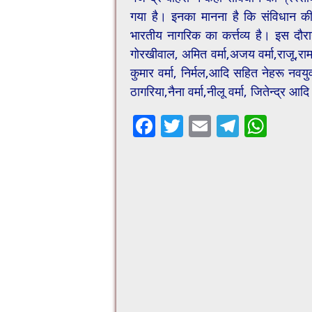
गया है। इनका मानना है कि संविधान 
भारतीय नागरिक का कर्त्तव्य है। इस दौरा
गोरखीवाल, अमित वर्मा,अजय वर्मा,राजू,रामअ
कुमार वर्मा, निर्मल,आदि सहित नेहरू न
ठागरिया,नैना वर्मा,नीलू वर्मा, जितेन्द्र 
F
T
E
T
W
ac
wi
m
el
h
e
tt
ai
e
at
b
er
l
gr
sA
o
a
p
o
m
p
k