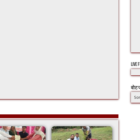
LIVE 
वोट ज
Sor