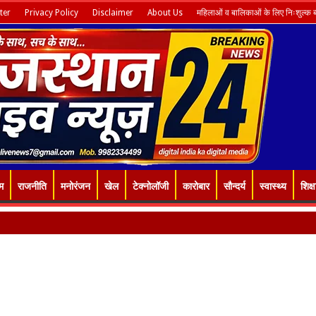
ter
Privacy Policy
Disclaimer
About Us
महिलाओं व बालिकाओं के लिए निःशुल्क ब्य
म
राजनीति
मनोरंजन
खेल
टेक्नोलॉजी
कारोबार
सौन्दर्य
स्वास्थ्य
शिक्ष