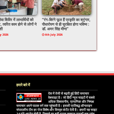
ेवा शिविर में लाभार्थियों को
“रंग-बिरंगे फूल हैं प्रकृति का श्रृंगार,
े, त्वरित काम होने से लोगों ने
पौधारोपण से ही सुरक्षित होगा भविष्य :
शी
डॉ. अमर सिंह मीणा”
ly 2026
6th July 2026
हमारे बारे में
देश में तेजी से बढ़ती हुई हिंदी समाचार
वेबसाइट है। जो हिंदी न्यूज साइटों में सबसे
अधिक विश्वसनीय, प्रमाणिक और निष्पक्ष
समाचार अपने पाठक वर्ग तक पहुंचाती है। इसकी प्रतिबद्ध ऑनलाइन
संपादकीय टीम हर रोज विशेष और विस्तृत कंटेंट देती है। हमारी यह साइट
24 घंटे अपडेट होती है, जिससे हर बड़ी घटना तत्काल पाठकों तक पहुंच