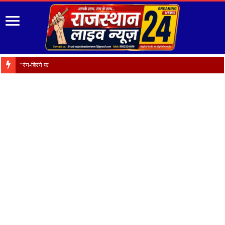
“रंग-बिरंगे फूल हैं प्रकृति का श्रृ