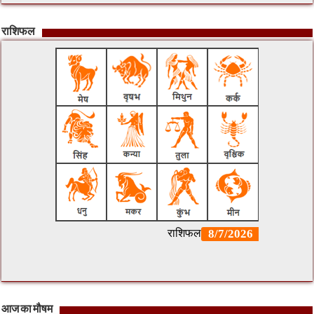
राशिफल
आज का मौषम