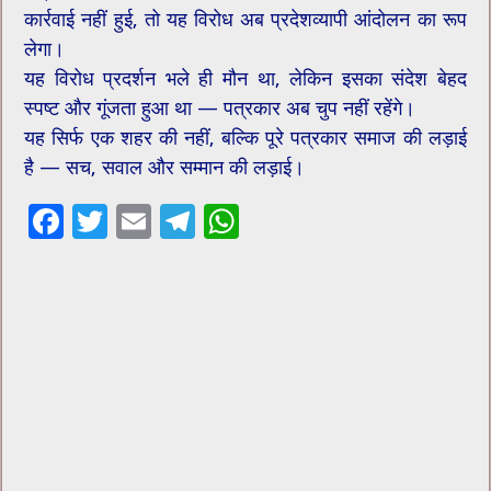
कार्रवाई नहीं हुई, तो यह विरोध अब प्रदेशव्यापी आंदोलन का रूप
लेगा।
यह विरोध प्रदर्शन भले ही मौन था, लेकिन इसका संदेश बेहद
स्पष्ट और गूंजता हुआ था — पत्रकार अब चुप नहीं रहेंगे।
यह सिर्फ एक शहर की नहीं, बल्कि पूरे पत्रकार समाज की लड़ाई
है — सच, सवाल और सम्मान की लड़ाई।
F
T
E
T
W
ac
wi
m
el
h
e
tt
ai
e
at
b
er
l
gr
sA
o
a
p
o
m
p
k